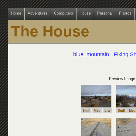
Home
Adventures
Computers
House
Personal
Photos
The House
blue_mountain - Fixing S
Preview Image
Smll
Med
Lrg
Smll
Med