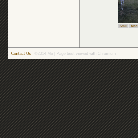
Smll
Med
Contact Us
| ©2014 Me | Page best viewed with Chromium