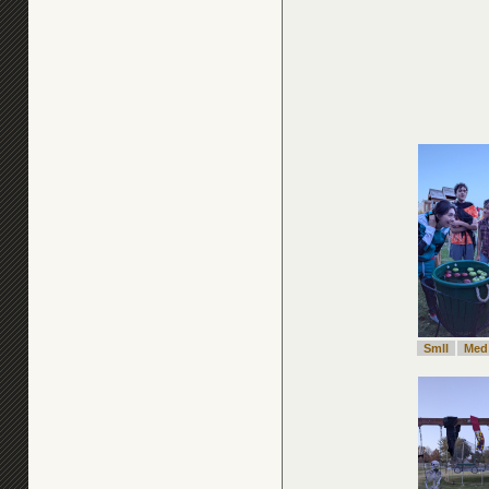
Smll
Med