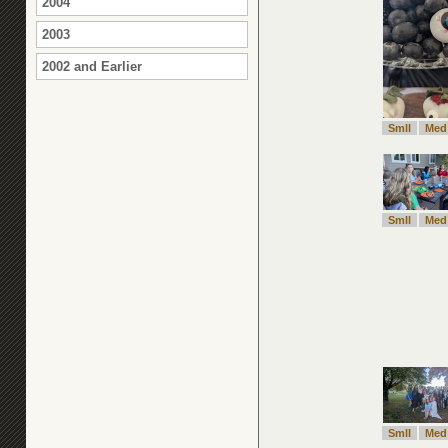
2004
2003
2002 and Earlier
Smll
Med
Smll
Med
Smll
Med