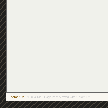
Contact Us
| ©2014 Me | Page best viewed with Chromium