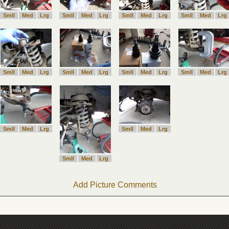
Smll
Med
Lrg
Smll
Med
Lrg
Smll
Med
Lrg
Smll
Med
Lrg
Smll
Med
Lrg
Smll
Med
Lrg
Smll
Med
Lrg
Smll
Med
Lrg
Smll
Med
Lrg
Smll
Med
Lrg
Smll
Med
Lrg
Add Picture Comments