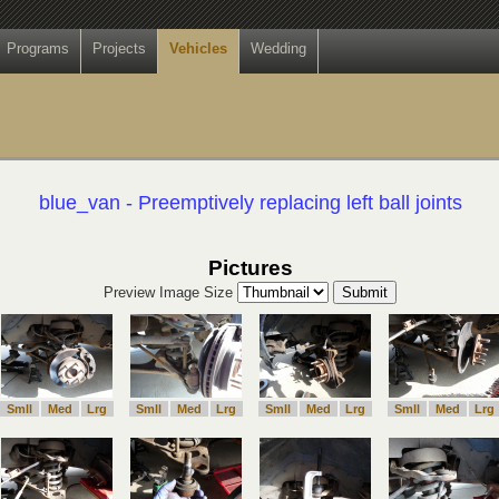
Programs
Projects
Vehicles
Wedding
blue_van - Preemptively replacing left ball joints
Pictures
Preview Image Size
Smll
Med
Lrg
Smll
Med
Lrg
Smll
Med
Lrg
Smll
Med
Lrg